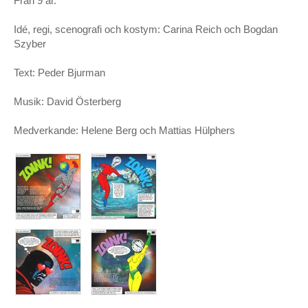
Från 9 år.
VOX – Norrlandsoperan, Umeå
Idé, regi, scenografi och kostym: Carina Reich och Bogdan
Mozarts Requiem – Göteborgsoperan
Szyber
Orfeus i underjorden – Folkoperan, Stockholm
Text: Peder Bjurman
Dying for Love – Dansens hus, Stockholm
Musik: David Österberg
Dying for Love – Grande Auditório/Gulbenkianstiftelsen,
Medverkande: Helene Berg och Mattias Hülphers
Lissabon, festivalen Orfeão de Leiria, Portugal
FÖRELÄSNING
Key note ”Academic Fraud for Dummies” på ReShaping
Work Conference, Stockholm 2020
TEATER
Ship of Fools – beställningsverk av Göteborgs Stadsteater;
premiär 26 april 2019