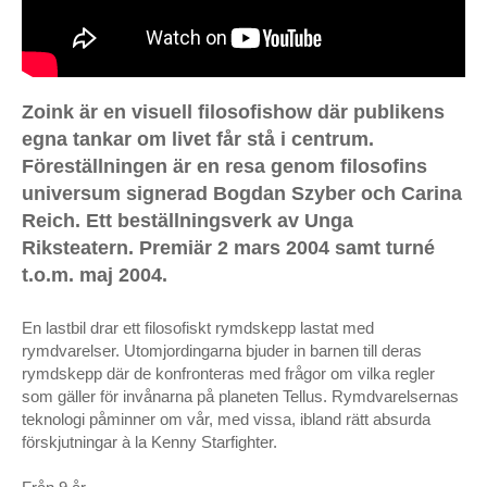
Floral Transformations – Nobelprisfesten, Stadshuset,
Stockholm
Kaffe Med Dopp – Moderna Dansteatern, Riksteatern,
Zoink är en visuell filosofishow där publikens
Stockholms Universitet, november 1996 & SVT mars 1997
egna tankar om livet får stå i centrum.
X + Y – den grå vardagens bastarder
Föreställningen är en resa genom filosofins
universum signerad Bogdan Szyber och Carina
Reich + Szyber & Lucky People Center
Reich. Ett beställningsverk av Unga
Drowning Piece
Riksteatern. Premiär 2 mars 2004 samt turné
t.o.m. maj 2004.
OPERA
En lastbil drar ett filosofiskt rymdskepp lastat med
Les contes d’Hoffmann (Hoffmanns äventyr),
rymdvarelser. Utomjordingarna bjuder in barnen till deras
Norrlandsoperan, Umeå.
rymdskepp där de konfronteras med frågor om vilka regler
som gäller för invånarna på planeten Tellus. Rymdvarelsernas
Staden Mahagonnys uppgång och fall – opera av Bertolt
teknologi påminner om vår, med vissa, ibland rätt absurda
Brecht & Kurt Weill, Norrlandsoperan, Umeå
förskjutningar à la Kenny Starfighter.
Alban Bergs ”Wozzeck” – Norrlandsoperan, Umeå