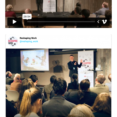
Floral Transformations – Nobelprisfesten, Stadshuset,
Stockholm
Kaffe Med Dopp – Moderna Dansteatern, Riksteatern,
Stockholms Universitet, november 1996 & SVT mars 1997
X + Y – den grå vardagens bastarder
Reich + Szyber & Lucky People Center
Drowning Piece
OPERA
Les contes d’Hoffmann (Hoffmanns äventyr),
Norrlandsoperan, Umeå.
Staden Mahagonnys uppgång och fall – opera av Bertolt
Brecht & Kurt Weill, Norrlandsoperan, Umeå
Alban Bergs ”Wozzeck” – Norrlandsoperan, Umeå