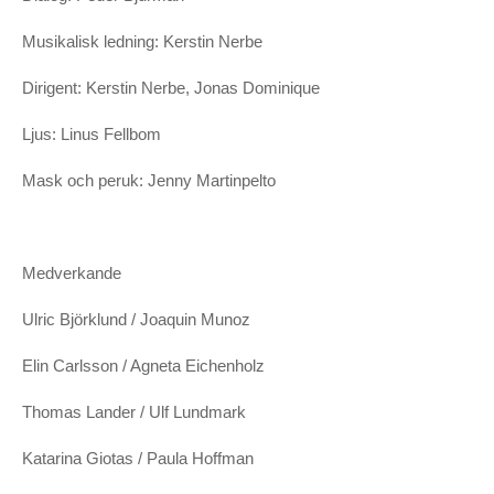
Fem Kända Musiker Döda I Seriekrock – Kungliga
Dramatiska Teatern
Musikalisk ledning: Kerstin Nerbe
Demonernas port – Malmö Stadsteater/Hipp
Dirigent: Kerstin Nerbe, Jonas Dominique
Zoink – Unga Riksteatern
Ljus: Linus Fellbom
UTSTÄLLNING
Mask och peruk: Jenny Martinpelto
MoAR – Museum of Artistic Research; Barockhallen,
Historiska museet
Medverkande
…and it’s gone – Det försvunna ögonblickets arkiv,
Scenkonstmuseet, Stockholm, 11/4 – 10/9 2017
Ulric Björklund / Joaquin Munoz
The Sugar Made Me Do It – Kulturhuset, Stockholm
Elin Carlsson / Agneta Eichenholz
A Perfect Conversation
Thomas Lander / Ulf Lundmark
”Ecce Homo”, installation, Liljevalchs konsthall, Stockholm,
1992
Katarina Giotas / Paula Hoffman