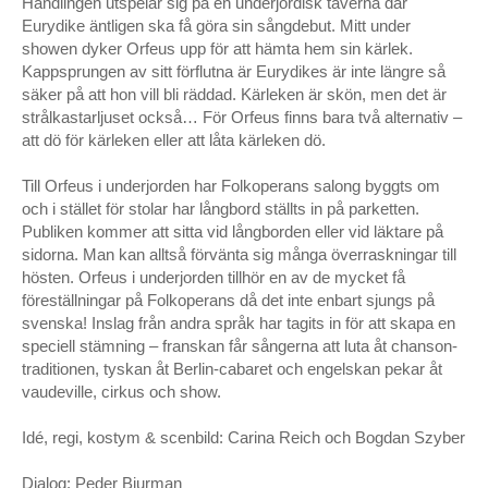
Handlingen utspelar sig på en underjordisk taverna där
VOX – Norrlandsoperan, Umeå
Eurydike äntligen ska få göra sin sångdebut. Mitt under
showen dyker Orfeus upp för att hämta hem sin kärlek.
Mozarts Requiem – Göteborgsoperan
Kappsprungen av sitt förflutna är Eurydikes är inte längre så
säker på att hon vill bli räddad. Kärleken är skön, men det är
Orfeus i underjorden – Folkoperan, Stockholm
strålkastarljuset också… För Orfeus finns bara två alternativ –
att dö för kärleken eller att låta kärleken dö.
Dying for Love – Dansens hus, Stockholm
Till Orfeus i underjorden har Folkoperans salong byggts om
Dying for Love – Grande Auditório/Gulbenkianstiftelsen,
och i stället för stolar har långbord ställts in på parketten.
Lissabon, festivalen Orfeão de Leiria, Portugal
Publiken kommer att sitta vid långborden eller vid läktare på
sidorna. Man kan alltså förvänta sig många överraskningar till
FÖRELÄSNING
hösten. Orfeus i underjorden tillhör en av de mycket få
föreställningar på Folkoperans då det inte enbart sjungs på
Key note ”Academic Fraud for Dummies” på ReShaping
svenska! Inslag från andra språk har tagits in för att skapa en
Work Conference, Stockholm 2020
speciell stämning – franskan får sångerna att luta åt chanson-
traditionen, tyskan åt Berlin-cabaret och engelskan pekar åt
TEATER
vaudeville, cirkus och show.
Ship of Fools – beställningsverk av Göteborgs Stadsteater;
Idé, regi, kostym & scenbild: Carina Reich och Bogdan Szyber
premiär 26 april 2019
Dialog: Peder Bjurman