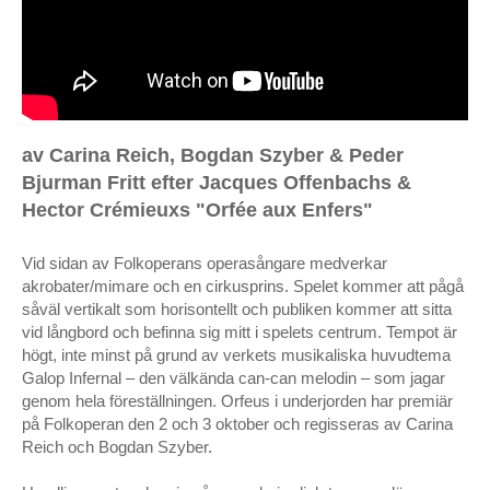
Floral Transformations – Nobelprisfesten, Stadshuset,
Stockholm
Kaffe Med Dopp – Moderna Dansteatern, Riksteatern,
Stockholms Universitet, november 1996 & SVT mars 1997
av Carina Reich, Bogdan Szyber & Peder
X + Y – den grå vardagens bastarder
Bjurman Fritt efter Jacques Offenbachs &
Reich + Szyber & Lucky People Center
Hector Crémieuxs "Orfée aux Enfers"
Drowning Piece
Vid sidan av Folkoperans operasångare medverkar
akrobater/mimare och en cirkusprins. Spelet kommer att pågå
OPERA
såväl vertikalt som horisontellt och publiken kommer att sitta
vid långbord och befinna sig mitt i spelets centrum. Tempot är
Les contes d’Hoffmann (Hoffmanns äventyr),
högt, inte minst på grund av verkets musikaliska huvudtema
Norrlandsoperan, Umeå.
Galop Infernal – den välkända can-can melodin – som jagar
genom hela föreställningen. Orfeus i underjorden har premiär
Staden Mahagonnys uppgång och fall – opera av Bertolt
på Folkoperan den 2 och 3 oktober och regisseras av Carina
Brecht & Kurt Weill, Norrlandsoperan, Umeå
Reich och Bogdan Szyber.
Alban Bergs ”Wozzeck” – Norrlandsoperan, Umeå