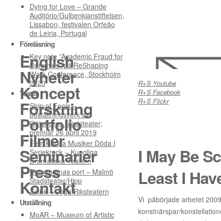
Dying for Love – Grande
Auditório/Gulbenkianstiftelsen,
Lissabon, festivalen Orfeão
de Leiria, Portugal
Föreläsning
English
Key note ”Academic Fraud for
Dummies” på ReShaping
Nyheter
Work Conference, Stockholm
2020
R+S Youtube
Koncept
R+S Facebook
Teater
R+S Flickr
Forskning
Ship of Fools –
beställningsverk av
Portfolio
Göteborgs Stadsteater;
premiär 26 april 2019
Filmer
Fem Kända Musiker Döda I
Seminarier
I May Be Sc
Seriekrock – Kungliga
Dramatiska Teatern
Press
Least I Hav
Demonernas port – Malmö
Stadsteater/Hipp
Kontakt
Zoink – Unga Riksteatern
Vi påbörjade arbetet 2009 
Utställning
konstnärspar/konstellation
MoAR – Museum of Artistic