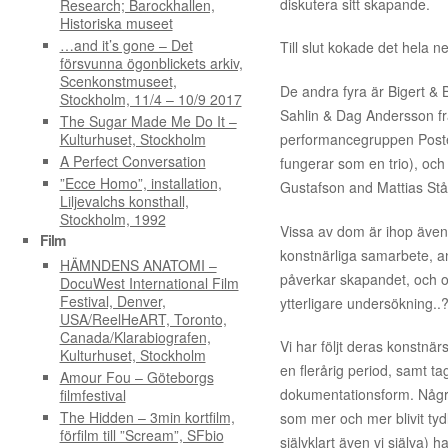
diskutera sitt skapande.
Research; Barockhallen,
Historiska museet
…and it’s gone – Det
Till slut kokade det hela n
försvunna ögonblickets arkiv,
Scenkonstmuseet,
De andra fyra är Bigert &
Stockholm, 11/4 – 10/9 2017
Sahlin & Dag Andersson frå
The Sugar Made Me Do It –
Kulturhuset, Stockholm
performancegruppen Poste
A Perfect Conversation
fungerar som en trio), och 
”Ecce Homo”, installation,
Gustafson and Mattias Stå
Liljevalchs konsthall,
Stockholm, 1992
Vissa av dom är ihop även
Film
konstnärliga samarbete, and
HÄMNDENS ANATOMI –
påverkar skapandet, och o
DocuWest International Film
Festival, Denver,
ytterligare undersökning..
USA/ReelHeART, Toronto,
Canada/Klarabiografen,
Vi har följt deras konstnär
Kulturhuset, Stockholm
en flerårig period, samt tag
Amour Fou – Göteborgs
dokumentationsform. Några 
filmfestival
The Hidden – 3min kortfilm,
som mer och mer blivit tyd
förfilm till ”Scream”, SFbio
självklart även vi själva) h