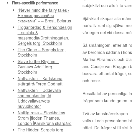
Plats-specifik performance
subjektivt och alls inte var
”Never mind the fairy tales /
Не заморачивайся
Självklart skapar alla männi
сказками” – – Brest, Belarus
narrativ runt sig själva, me
Tiggarlördag & Persondesign
vår egen del vid dessa mö
– sociala &
massmedia/Drottninggatan,
Sergels torg, Stockholm
Så småningom, efter att ha
The Clone – Sergels torg,
av berömda sådana i konst
Stockholm
Marina Abramovic och Ula
Slave to the Rhythm –
and Coosje van Bruggen ba
Gustavs Adolf torg,
Stockholm
besvara ett antal frågor, s
Nattvakten – Karlskrona
och resor.
skärgård/Fyren Godnatt
Nattvakten – Uddevalla
Resultatet av personliga in
kommunkontor, fd
frågor som kunde ge en me
Uddevallavarvets
huvudkontor
Nattlig resa – Stockholms
Två av konstnärsskapen – 
Ström⎟floden Thames,
valts ut och presenteras 
London⎟Karlskrona skärgård
nätet. De frågor vi till sis
The Hidden Sergels torg