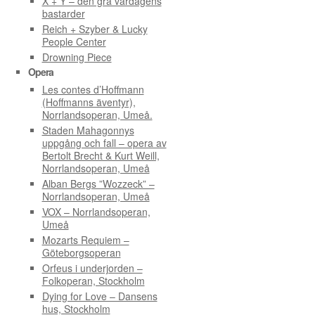
X + Y – den grå vardagens
bastarder
Reich + Szyber & Lucky
People Center
Drowning Piece
Opera
Les contes d’Hoffmann
(Hoffmanns äventyr),
Norrlandsoperan, Umeå.
Staden Mahagonnys
uppgång och fall – opera av
Bertolt Brecht & Kurt Weill,
Norrlandsoperan, Umeå
Alban Bergs ”Wozzeck” –
Norrlandsoperan, Umeå
VOX – Norrlandsoperan,
Umeå
Mozarts Requiem –
Göteborgsoperan
Orfeus i underjorden –
Folkoperan, Stockholm
Dying for Love – Dansens
hus, Stockholm