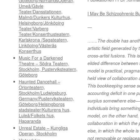
Göteborg/NorrlandsOperan,
Umeå/Gävle
Teater/Dansstationen,
I May Be Schizophrenic Bu
Malmö/Dunkers Kulturhus,
Helsingborg/Jönköping
—
Teater/Varberg
Teater/Konserthusteatern,
Karlskrona /Sagateatern,
…….The double has another 
Linköping/Västerås
artistic field generated by
Konserthus
cross-artist fusions. This i
Music For a Darkened
elided difference between t
Theatre – Södra Teatern,
Stockholm, Pusterviksteatern,
model is practical, pragmat
Göteborg
held view of collaboration a
Haunted Dancehall –
This bookkeeping sense see
Orionteatern,
Stockholm/Ludwigsburg,
accounting deficit in one p
Germany/Pusterviksteatern,
surplus somewhere else—a 
Göteborg/Helsingborgs
individuals bring somethi
stadsteater/Kulturens hus,
Luleå/Folkets hus,
model, on the other hand, i
Haparanda
collaboration in which the
Unreal Estate – Kungliga
else, in which the whole i
Operan, Stockholm
not removable or replace