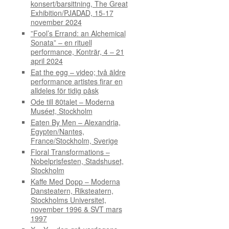
konsert/barsittning, The Great
Exhibition/PJADAD, 15-17
november 2024
”Fool’s Errand: an Alchemical
Sonata” – en rituell
performance, Konträr, 4 – 21
april 2024
Eat the egg – video; två äldre
performance artistes firar en
alldeles för tidig påsk
Ode till 80talet – Moderna
Muséet, Stockholm
Eaten By Men – Alexandria,
Egypten/Nantes,
France/Stockholm, Sverige
Floral Transformations –
Nobelprisfesten, Stadshuset,
Stockholm
Kaffe Med Dopp – Moderna
Dansteatern, Riksteatern,
Stockholms Universitet,
november 1996 & SVT mars
1997