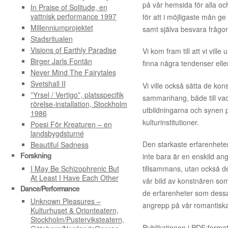
på vår hemsida för alla oc
In Praise of Solitude, en
vattnisk performance 1997
för att i möjligaste mån ge 
Millenniumprojektet
samt själva besvara frågo
Stadsritualen
Visions of Earthly Paradise
Vi kom fram till att vi vil
Birger Jarls Fontän
finna några tendenser eller 
Never Mind The Fairytales
Svetshall II
Vi ville också sätta de kon
”Yrsel / Vertigo”, platsspecifik
sammanhang, både till va
rörelse-installation, Stockholm
utbildningarna och synen 
1986
kulturinstitutioner.
Poesi För Kreaturen – en
landsbygdsturné
Den starkaste erfarenheten
Beautiful Sadness
Forskning
inte bara är en enskild an
I May Be Schizophrenic But
tillsammans, utan också d
At Least I Have Each Other
vår bild av konstnären so
Dance/Performance
de erfarenheter som dessa
Unknown Pleasures –
angrepp på vår romantisk
Kulturhuset & Orionteatern,
Stockholm/Pusterviksteatern,
Publikationen i PDF:format