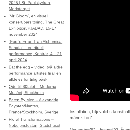
2025 | St. Paulskyrkan,
Mariatorget
’Mr Gloom’, en visuell
konsert/barsittning, The Great
Exhibition/PJADAD, 15-17
november 2024
”Fool’s Errand: an Alchemical
Sonata” – en rituell
performance, Konträr, 4 – 21
april 2024
Eat the egg – video; två äldre
performance artistes firar en
alldeles för tidig påsk
Ode till 80talet – Moderna
Muséet, Stockholm
Eaten By Men – Alexandria,
Egypten/Nantes,
Installation, Liljevalchs konstha
France/Stockholm, Sverige
människan”.
Floral Transformations –
Nobelprisfesten, Stadshuset,
November’92 – januari’93. Äve