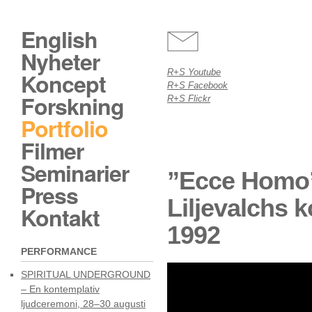
English
Nyheter
R+S Youtube
Koncept
R+S Facebook
Forskning
R+S Flickr
Portfolio
Filmer
Seminarier
”Ecce Homo”,
Press
Liljevalchs 
Kontakt
1992
PERFORMANCE
SPIRITUAL UNDERGROUND
– En kontemplativ
ljudceremoni, 28–30 augusti