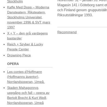
Stockholm
Magasin 141 i Göteborg samt ett 
Kaffe Med Dopp – Moderna
och Finland genom grupputställn
Dansteatern, Riksteatern,
Riksutställningar 1993.
Stockholms Universitet,
november 1996 & SVT mars
1997
Recommend
X + Y – den grå vardagens
bastarder
Reich + Szyber & Lucky
People Center
Drowning Piece
OPERA
Les contes d’Hoffmann
(Hoffmanns äventyr),
Norrlandsoperan, Umeå.
Staden Mahagonnys
uppgång och fall – opera av
Bertolt Brecht & Kurt Weill,
Norrlandsoperan, Umeå