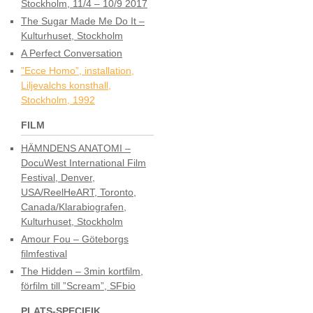
Stockholm, 11/4 – 10/9 2017
The Sugar Made Me Do It –
Kulturhuset, Stockholm
A Perfect Conversation
”Ecce Homo”, installation,
Liljevalchs konsthall,
Stockholm, 1992
FILM
HÄMNDENS ANATOMI –
DocuWest International Film
Festival, Denver,
USA/ReelHeART, Toronto,
Canada/Klarabiografen,
Kulturhuset, Stockholm
Amour Fou – Göteborgs
filmfestival
The Hidden – 3min kortfilm,
förfilm till ”Scream”, SFbio
PLATS-SPECIFIK