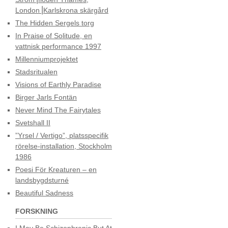
London⎟Karlskrona skärgård
The Hidden Sergels torg
In Praise of Solitude, en
vattnisk performance 1997
Millenniumprojektet
Stadsritualen
Visions of Earthly Paradise
Birger Jarls Fontän
Never Mind The Fairytales
Svetshall II
”Yrsel / Vertigo”, platsspecifik
rörelse-installation, Stockholm
1986
Poesi För Kreaturen – en
landsbygdsturné
Beautiful Sadness
FORSKNING