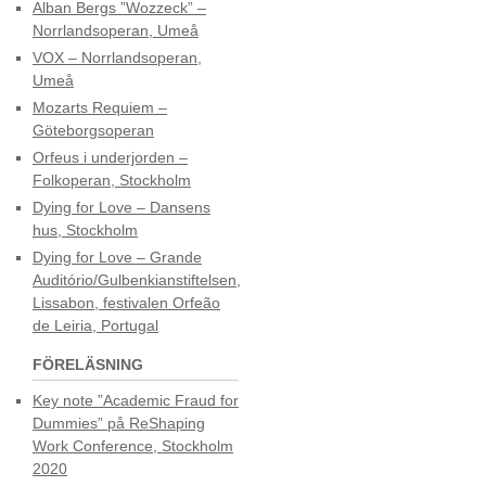
Alban Bergs ”Wozzeck” –
Norrlandsoperan, Umeå
VOX – Norrlandsoperan,
Umeå
Mozarts Requiem –
Göteborgsoperan
Orfeus i underjorden –
Folkoperan, Stockholm
Dying for Love – Dansens
hus, Stockholm
Dying for Love – Grande
Auditório/Gulbenkianstiftelsen,
Lissabon, festivalen Orfeão
de Leiria, Portugal
FÖRELÄSNING
Key note ”Academic Fraud for
Dummies” på ReShaping
Work Conference, Stockholm
2020