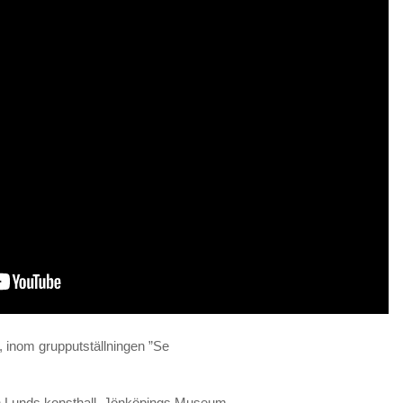
ll, inom grupputställningen ”Se
n Lunds konsthall, Jönköpings Museum,