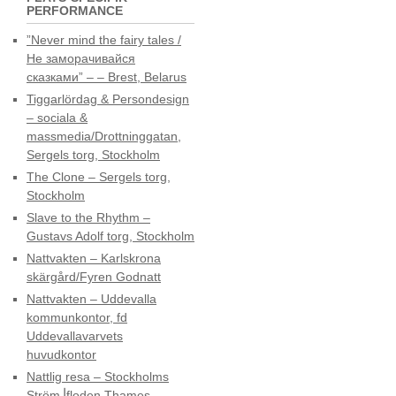
PERFORMANCE
”Never mind the fairy tales /
Не заморачивайся
сказками” – – Brest, Belarus
Tiggarlördag & Persondesign
– sociala &
massmedia/Drottninggatan,
Sergels torg, Stockholm
The Clone – Sergels torg,
Stockholm
Slave to the Rhythm –
Gustavs Adolf torg, Stockholm
Nattvakten – Karlskrona
skärgård/Fyren Godnatt
Nattvakten – Uddevalla
kommunkontor, fd
Uddevallavarvets
huvudkontor
Nattlig resa – Stockholms
Ström⎟floden Thames,