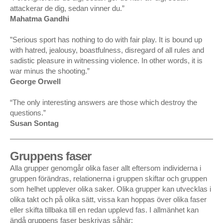
FILM
attackerar de dig, sedan vinner du.”
Mahatma Gandhi
HÄMNDENS ANATOMI – DocuWest International Film
Festival, Denver, USA/ReelHeART, Toronto,
”Serious sport has nothing to do with fair play. It is bound up
Canada/Klarabiografen, Kulturhuset, Stockholm
with hatred, jealousy, boastfulness, disregard of all rules and
sadistic pleasure in witnessing violence. In other words, it is
Amour Fou – Göteborgs filmfestival
war minus the shooting.”
George Orwell
The Hidden – 3min kortfilm, förfilm till ”Scream”, SFbio
“The only interesting answers are those which destroy the
PLATS-SPECIFIK PERFORMANCE
questions.”
Susan Sontag
”Never mind the fairy tales / Не заморачивайся сказками”
– – Brest, Belarus
Gruppens faser
Tiggarlördag & Persondesign – sociala &
Alla grupper genomgår olika faser allt eftersom individerna i
massmedia/Drottninggatan, Sergels torg, Stockholm
gruppen förändras, relationerna i gruppen skiftar och gruppen
som helhet upplever olika saker. Olika grupper kan utvecklas i
The Clone – Sergels torg, Stockholm
olika takt och på olika sätt, vissa kan hoppas över olika faser
eller skifta tillbaka till en redan upplevd fas. I allmänhet kan
Slave to the Rhythm – Gustavs Adolf torg, Stockholm
ändå gruppens faser beskrivas såhär: