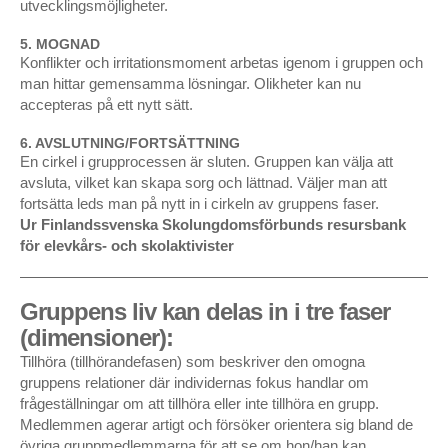
utvecklingsmöjligheter.
”Yrsel / Vertigo”, platsspecifik rörelse-installation,
5. MOGNAD
Stockholm 1986
Konflikter och irritationsmoment arbetas igenom i gruppen och
man hittar gemensamma lösningar. Olikheter kan nu
Poesi För Kreaturen – en landsbygdsturné
accepteras på ett nytt sätt.
Beautiful Sadness
6. AVSLUTNING/FORTSÄTTNING
En cirkel i grupprocessen är sluten. Gruppen kan välja att
avsluta, vilket kan skapa sorg och lättnad. Väljer man att
FORSKNING
fortsätta leds man på nytt in i cirkeln av gruppens faser.
Ur Finlandssvenska Skolungdomsförbunds resursbank
I May Be Schizophrenic But At Least I Have Each Other
för elevkårs- och skolaktivister
DANCE/PERFORMANCE
Gruppens liv kan delas in i tre faser
Unknown Pleasures – Kulturhuset & Orionteatern,
(dimensioner):
Stockholm/Pusterviksteatern, Göteborg/NorrlandsOperan,
Umeå/Gävle Teater/Dansstationen, Malmö/Dunkers
Tillhöra (tillhörandefasen) som beskriver den omogna
Kulturhus, Helsingborg/Jönköping Teater/Varberg
gruppens relationer där individernas fokus handlar om
Teater/Konserthusteatern, Karlskrona /Sagateatern,
frågeställningar om att tillhöra eller inte tillhöra en grupp.
Linköping/Västerås Konserthus
Medlemmen agerar artigt och försöker orientera sig bland de
övriga gruppmedlemmarna för att se om hon/han kan