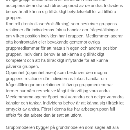
Music For a Darkened Theatre – Södra Teatern,
acceptera de andra och bli accepterad av de andra. Individens
Stockholm, Pusterviksteatern, Göteborg
behov är att känna sig tillräckligt betydelsefull för att tillhöra
gruppen.
Haunted Dancehall – Orionteatern,
Kontroll (kontrollfasen/rollsökning) som beskriver gruppens
Stockholm/Ludwigsburg, Germany/Pusterviksteatern,
relationer där individernas fokus handlar om frågeställningar
Göteborg/Helsingborgs stadsteater/Kulturens hus,
om vilken position individen har i gruppen. Medlemmen agerar
Luleå/Folkets hus, Haparanda
ofta konfrontativt eller bevakande gentemot övriga
gruppmedlemmar för att mäta sin egen och andras position i
Unreal Estate – Kungliga Operan, Stockholm
gruppen. Individens behov är att känna sig tillräckligt
kompetent och att ha tillräckligt inflytande för att kunna
Vinterdröm
påverka gruppen.
Öppenhet (öppenhetfasen) som beskriver den mogna
gruppens relationer där individernas fokus handlar om
frågeställningar om relationer till övriga gruppmedlemmar
termer hur nära respektive långt ifrån vill jag vara andra.
Medlemmarna agerar öppet mot varandra och delger varandra
känslor och tankar. Individens behov är att känna sig tillräckligt
omtyckt av andra. Först i denna fas har arbetsgruppen full
effekt för det arbete den är satt att utföra.
Gruppmodellen bygger på grundmodellen som säger att alla