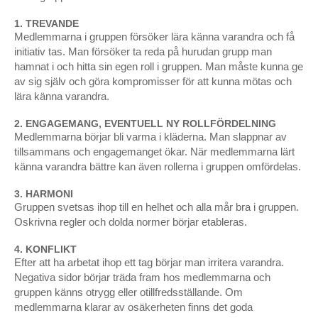
Nattvakten – Karlskrona skärgård/Fyren Godnatt
1. TREVANDE
Medlemmarna i gruppen försöker lära känna varandra och få
Nattvakten – Uddevalla kommunkontor, fd
initiativ tas. Man försöker ta reda på hurudan grupp man
Uddevallavarvets huvudkontor
hamnat i och hitta sin egen roll i gruppen. Man måste kunna ge
Nattlig resa – Stockholms Ström⎟floden Thames,
av sig själv och göra kompromisser för att kunna mötas och
London⎟Karlskrona skärgård
lära känna varandra.
The Hidden Sergels torg
2. ENGAGEMANG, EVENTUELL NY ROLLFÖRDELNING
Medlemmarna börjar bli varma i kläderna. Man slappnar av
In Praise of Solitude, en vattnisk performance 1997
tillsammans och engagemanget ökar. När medlemmarna lärt
känna varandra bättre kan även rollerna i gruppen omfördelas.
Millenniumprojektet
3. HARMONI
Stadsritualen
Gruppen svetsas ihop till en helhet och alla mår bra i gruppen.
Oskrivna regler och dolda normer börjar etableras.
Visions of Earthly Paradise
4. KONFLIKT
Birger Jarls Fontän
Efter att ha arbetat ihop ett tag börjar man irritera varandra.
Negativa sidor börjar träda fram hos medlemmarna och
Never Mind The Fairytales
gruppen känns otrygg eller otillfredsställande. Om
medlemmarna klarar av osäkerheten finns det goda
Svetshall II