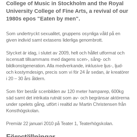
College of Music in Stockholm and the Royal
VOX – Norrlandsoperan, Umeå
University College of Fine Arts, a revival of our
1980s epos "Eaten by men".
Mozarts Requiem – Göteborgsoperan
Orfeus i underjorden – Folkoperan, Stockholm
Som undertryckt sexualitet, gruppens osynliga våld på en
given individ samt extasens liderliga genombrott.
Dying for Love – Dansens hus, Stockholm
Stycket är idag, i slutet av 2009, helt och hållet utformat och
Dying for Love – Grande Auditório/Gulbenkianstiftelsen,
iscensatt tillsammans med dagens scen-, sång- och
Lissabon, festivalen Orfeão de Leiria, Portugal
bildkonstgeneration. Alla medverkande, inklusive ljus-, ljud-
och kostymdesign, precis som vi för 24 år sedan, är kreatörer
FÖRELÄSNING
i 20 – 30 års åldern.
Key note ”Academic Fraud for Dummies” på ReShaping
Som förr består scenbilden av 120 meter hamparep, 600kg
Work Conference, Stockholm 2020
säd samt det intrikata rutnät som av- och begränsar aktörerna
under spelets gång, utfört i realtid av Martin Christensen från
TEATER
Konsthögskolan.
Ship of Fools – beställningsverk av Göteborgs Stadsteater;
Premiär 22 januari 2010 på Teater 1, Teaterhögskolan.
premiär 26 april 2019
Föreställningar