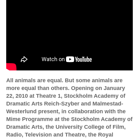
Floral Transformations – Nobelprisfesten, Stadshuset,
Stockholm
Kaffe Med Dopp – Moderna Dansteatern, Riksteatern,
Stockholms Universitet, november 1996 & SVT mars 1997
X + Y – den grå vardagens bastarder
Reich + Szyber & Lucky People Center
Drowning Piece
All animals are equal. But some animals are
OPERA
more equal than others. Opening on January
22, 2010 at Theatre 1, Stockholm Academy of
Les contes d’Hoffmann (Hoffmanns äventyr),
Norrlandsoperan, Umeå.
Dramatic Arts Reich-Szyber and Malmestad-
Westerlund present, in collaboration with the
Staden Mahagonnys uppgång och fall – opera av Bertolt
Mime Programme at the Stockholm Academy of
Brecht & Kurt Weill, Norrlandsoperan, Umeå
Dramatic Arts, the University College of Film,
Alban Bergs ”Wozzeck” – Norrlandsoperan, Umeå
Radio, Television and Theatre, the Royal