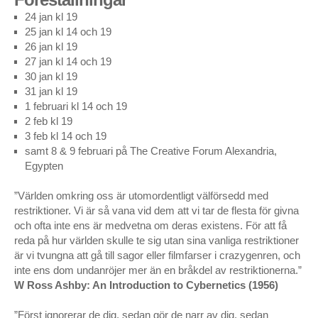
Fem Kända Musiker Döda I Seriekrock – Kungliga
24 jan kl 19
Dramatiska Teatern
25 jan kl 14 och 19
26 jan kl 19
Demonernas port – Malmö Stadsteater/Hipp
27 jan kl 14 och 19
Zoink – Unga Riksteatern
30 jan kl 19
31 jan kl 19
1 februari kl 14 och 19
UTSTÄLLNING
2 feb kl 19
3 feb kl 14 och 19
MoAR – Museum of Artistic Research; Barockhallen,
samt 8 & 9 februari på The Creative Forum Alexandria,
Historiska museet
Egypten
…and it’s gone – Det försvunna ögonblickets arkiv,
”Världen omkring oss är utomordentligt välförsedd med
Scenkonstmuseet, Stockholm, 11/4 – 10/9 2017
restriktioner. Vi är så vana vid dem att vi tar de flesta för givna
The Sugar Made Me Do It – Kulturhuset, Stockholm
och ofta inte ens är medvetna om deras existens. För att få
reda på hur världen skulle te sig utan sina vanliga restriktioner
A Perfect Conversation
är vi tvungna att gå till sagor eller filmfarser i crazygenren, och
inte ens dom undanröjer mer än en bråkdel av restriktionerna.”
”Ecce Homo”, installation, Liljevalchs konsthall, Stockholm,
W Ross Ashby: An Introduction to Cybernetics (1956)
1992
”Först ignorerar de dig, sedan gör de narr av dig, sedan