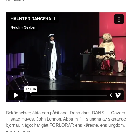
2011-04-09
Bekännelser; äkta och påhittade. Dans dans DANS … Covers
– Isaac Hayes, John Lennon, Abba m fl – sjungna av skatande
björnar. Något har gått FÖRLORAT; ens käreste, ens ungdom,
ens drömmar …