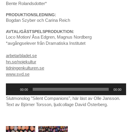
februari 2011
Bente Rolandsdotter*
PRODUKTIONSLEDNING:
Bogdan Szyber och Carina Reich
AVTAL/GÄSTSPELSPRODUKTION:
Loco Motion/ Åsa Edgren, Magnus Nordberg
*avgångselever från Dramatiska Institutet
arbetarbladet.se
hn.se/nojekultur
tidningenkulturen.se
www.svd.se
Ljudspelare
00:00
00:00
Slutmonolog ”Silent Companions”, här läst av Olle Jansson.
Text av Björner Torsson, ljudcollage David Österberg.