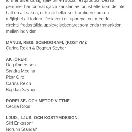
förmår tillverka sig själv blir en social restprodukt. Dessa
maj 2014
personer har förlorat själva känslan av förlust eftersom de inte
november 2013
haft en att sakna, och inte heller ser framtiden som en
september 2013
möjlighet att förlora. De lever i ett upprepat nu, med det
augusti 2013
direkttillfredsställda upplevelsebegäret som enda transaktion
mellan individer.
maj 2013
april 2013
MANUS, REGI, SCENOGRAFI, (KOSTYM):
mars 2013
Carina Reich & Bogdan Szyber
februari 2013
AKTÖRER:
januari 2013
Dag Andersson
november 2012
Sandra Medina
oktober 2012
Piotr Giro
Carina Reich
augusti 2012
Bogdan Szyber
mars 2012
februari 2012
RÖRELSE- OCH METOD VITTNE:
januari 2012
Cecilia Roos
november 2011
LJUD-, LJUS- OCH KOSTYMDESIGN:
oktober 2011
Siiri Eriksson*
augusti 2011
Norunn Standal*