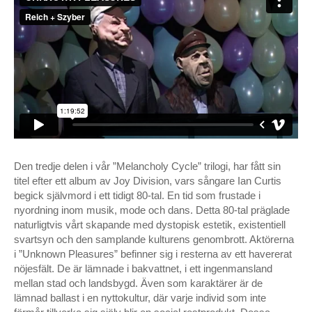
juni 2020
april 2020
oktober 2019
oktober 2018
september 2018
april 2018
februari 2018
december 2017
juni 2017
mars 2017
Den tredje delen i vår ”Melancholy Cycle” trilogi, har fått sin
december 2016
titel efter ett album av Joy Division, vars sångare Ian Curtis
begick självmord i ett tidigt 80-tal. En tid som frustade i
april 2016
nyordning inom musik, mode och dans. Detta 80-tal präglade
mars 2016
naturligtvis vårt skapande med dystopisk estetik, existentiell
oktober 2015
svartsyn och den samplande kulturens genombrott. Aktörerna
augusti 2015
i ”Unknown Pleasures” befinner sig i resterna av ett havererat
mars 2015
nöjesfält. De är lämnade i bakvattnet, i ett ingenmansland
september 2014
mellan stad och landsbygd. Även som karaktärer är de
lämnad ballast i en nyttokultur, där varje individ som inte
augusti 2014