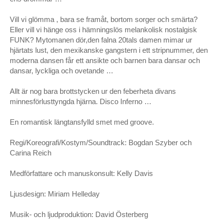
Vill vi glömma , bara se framåt, bortom sorger och smärta?
Eller vill vi hänge oss i hämningslös melankolisk nostalgisk
FUNK? Mytomanen dör,den falna 20tals damen mimar ur
hjärtats lust, den mexikanske gangstern i ett stripnummer, den
moderna dansen får ett ansikte och barnen bara dansar och
dansar, lyckliga och ovetande …
Allt är nog bara brottstycken ur den feberheta divans
minnesförlusttyngda hjärna. Disco Inferno …
En romantisk längtansfylld smet med groove.
Regi/Koreografi/Kostym/Soundtrack: Bogdan Szyber och
Carina Reich
Medförfattare och manuskonsult: Kelly Davis
Ljusdesign: Miriam Helleday
Musik- och ljudproduktion: David Österberg