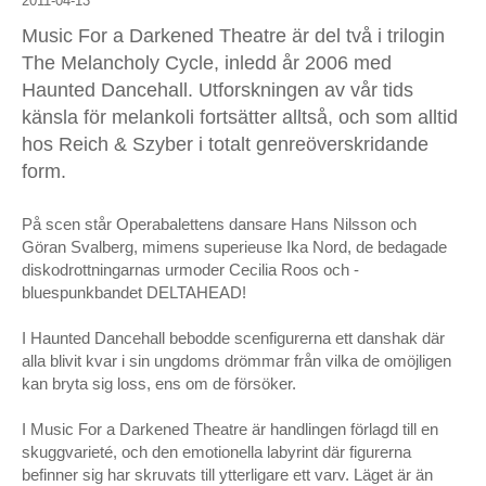
2011-04-13
Music For a Darkened Theatre är del två i trilogin
The Melancholy Cycle, inledd år 2006 med
Haunted Dancehall. Utforskningen av vår tids
känsla för melankoli fortsätter alltså, och som alltid
hos Reich & Szyber i totalt genreöverskridande
form.
På scen står Operabalettens dansare Hans Nilsson och
Göran Svalberg, mimens superieuse Ika Nord, de bedagade
diskodrottningarnas urmoder Cecilia Roos och ­
bluespunkbandet DELTAHEAD!
I Haunted Dancehall bebodde scenfigurerna ett danshak där
alla blivit kvar i sin ungdoms drömmar från vilka de omöjligen
kan bryta sig loss, ens om de försöker.
I Music For a Darkened Theatre är handlingen förlagd till en
skuggvarieté, och den emotionella labyrint där figurerna
befinner sig har skruvats till ytterligare ett varv. Läget är än