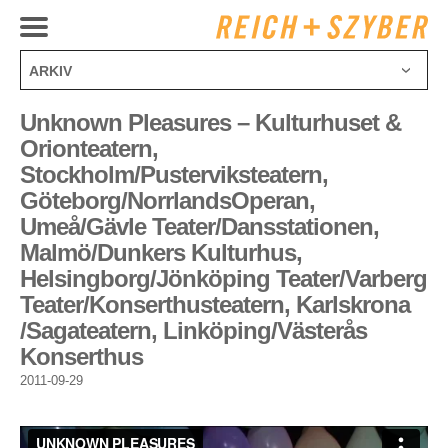
ARKIV
juli 2025
Unknown Pleasures – Kulturhuset &
december 2024
Orionteatern,
oktober 2024
Stockholm/Pusterviksteatern,
april 2024
Göteborg/NorrlandsOperan,
februari 2024
Umeå/Gävle Teater/Dansstationen,
juli 2023
Malmö/Dunkers Kulturhus,
mars 2023
Helsingborg/Jönköping Teater/Varberg
november 2022
Teater/Konserthusteatern, Karlskrona
september 2022
/Sagateatern, Linköping/Västerås
augusti 2021
Konserthus
maj 2021
januari 2021
2011-09-29
september 2020
augusti 2020