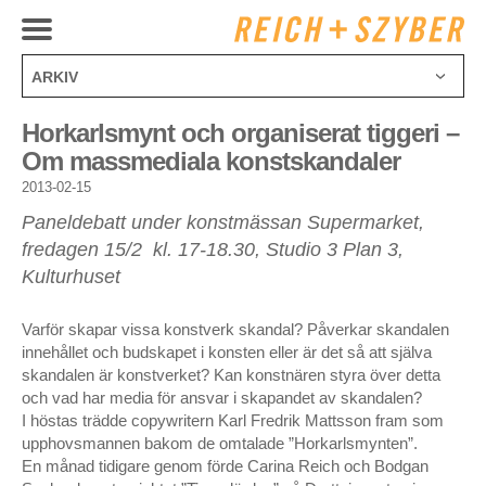
ARKIV
juli 2025
Horkarlsmynt och organiserat tiggeri –
december 2024
Om massmediala konstskandaler
oktober 2024
2013-02-15
april 2024
Paneldebatt under konstmässan Supermarket,
februari 2024
fredagen 15/2 kl. 17-18.30, Studio 3 Plan 3,
juli 2023
Kulturhuset
mars 2023
november 2022
september 2022
Varför skapar vissa konstverk skandal? Påverkar skandalen
innehållet och budskapet i konsten eller är det så att själva
augusti 2021
skandalen är konstverket? Kan konstnären styra över detta
maj 2021
och vad har media för ansvar i skapandet av skandalen?
januari 2021
I höstas trädde copywritern Karl Fredrik Mattsson fram som
september 2020
upphovsmannen bakom de omtalade ”Horkarlsmynten”.
augusti 2020
En månad tidigare genom förde Carina Reich och Bodgan