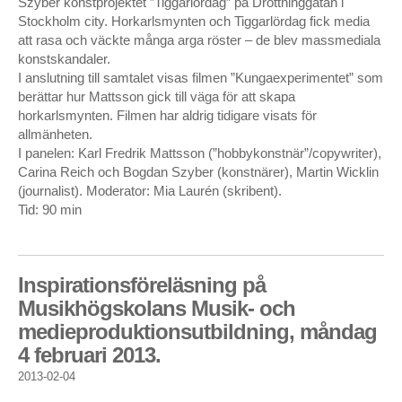
Szyber konstprojektet ”Tiggarlördag” på Drottninggatan i
juni 2020
Stockholm city. Horkarlsmynten och Tiggarlördag fick media
april 2020
att rasa och väckte många arga röster – de blev massmediala
oktober 2019
konstskandaler.
oktober 2018
I anslutning till samtalet visas filmen ”Kungaexperimentet” som
september 2018
berättar hur Mattsson gick till väga för att skapa
horkarlsmynten. Filmen har aldrig tidigare visats för
april 2018
allmänheten.
februari 2018
I panelen: Karl Fredrik Mattsson (”hobbykonstnär”/copywriter),
december 2017
Carina Reich och Bogdan Szyber (konstnärer), Martin Wicklin
juni 2017
(journalist). Moderator: Mia Laurén (skribent).
mars 2017
Tid: 90 min
december 2016
april 2016
mars 2016
Inspirationsföreläsning på
oktober 2015
Musikhögskolans Musik- och
augusti 2015
medieproduktionsutbildning, måndag
mars 2015
4 februari 2013.
september 2014
2013-02-04
augusti 2014