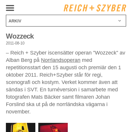
ARKIV
juli 2025
Wozzeck
december 2024
2011-08-10
oktober 2024
– Reich + Szyber iscensätter operan ”Wozzeck” av
april 2024
Alban Berg på
Norrlandsoperan
med
februari 2024
repetitionsstart den 15 augusti och premiär den 1
juli 2023
oktober 2011. Reich+Szyber står för regi,
mars 2023
scenografi och kostym. Verket kommer även att
november 2022
sändas i SVT. En turnéversion i samarbete med
september 2022
fotografen Mats Bäcker samt filmaren Johan
augusti 2021
Forslind ska ut på de norrländska vägarna i
maj 2021
november.
januari 2021
september 2020
augusti 2020