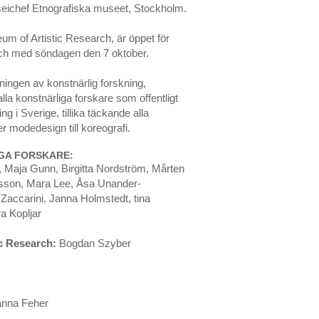
useichef Etnografiska museet, Stockholm.
of Artistic Research, är öppet för
 och med söndagen den 7 oktober.
ningen av konstnärlig forskning,
la konstnärliga forskare som offentligt
g i Sverige, tillika täckande alla
er modedesign till koreografi.
GA FORSKARE:
 Maja Gunn, Birgitta Nordström, Mårten
esson, Mara Lee, Åsa Unander-
Zaccarini, Janna Holmstedt, tina
a Kopljar
c Research:
Bogdan Szyber
nna Feher