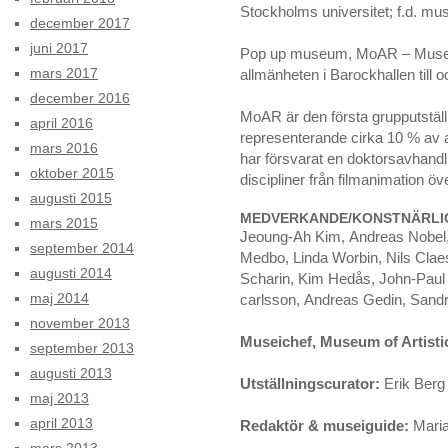
Stockholms universitet; f.d. m
december 2017
juni 2017
Pop up museum, MoAR – Museum 
mars 2017
allmänheten i Barockhallen till
december 2016
MoAR är den första grupputställ
april 2016
representerande cirka 10 % av al
mars 2016
har försvarat en doktorsavhandlin
oktober 2015
discipliner från filmanimation öv
augusti 2015
MEDVERKANDE/KONSTNÄRLI
mars 2015
Jeoung-Ah Kim, Andreas Nobel,
september 2014
Medbo, Linda Worbin, Nils Cla
augusti 2014
Scharin, Kim Hedås, John-Paul 
maj 2014
carlsson, Andreas Gedin, Sandr
november 2013
Museichef, Museum of Artisti
september 2013
augusti 2013
Utställningscurator:
Erik Berg
maj 2013
april 2013
Redaktör & museiguide:
Maria