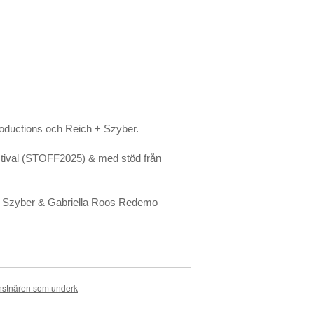
ductions och Reich + Szyber.
stival (STOFF2025) & med stöd från
m Szyber
&
Gabriella Roos Redemo
onstnären som underk