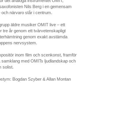
r det analoga instrumentet OMIT,
saxofonisten Nils Berg i en gemensam
 och närvaro står i centrum.
grupp äldre musiker OMIT live – ett
 tre år genom ett tvärvetenskapligt
såterhämtning genom exakt avstämda
roppens nervsystem.
ositör inom film och scenkonst, framför
nära samklang med OMITs ljudlandskap och
 solist.
kostym: Bogdan Szyber & Allan Montan