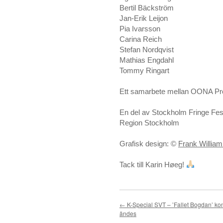
Bertil Bäckström
Jan-Erik Leijon
Pia Ivarsson
Carina Reich
Stefan Nordqvist
Mathias Engdahl
Tommy Ringart
Ett samarbete mellan OONA Pro
En del av Stockholm Fringe Fe
Region Stockholm
Grafisk design: ©
Frank Willia
Tack till Karin Høeg!
←
K-Special SVT – ’Fallet Bogdan’ k
ändes