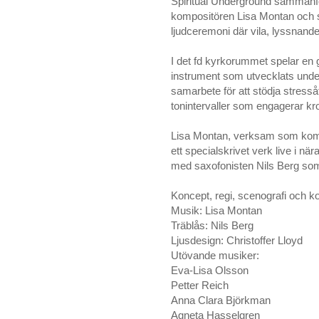
Spiritual Underground sammanfö
kompositören Lisa Montan och 
ljudceremoni där vila, lyssnande
I det fd kyrkorummet spelar en 
instrument som utvecklats under
samarbete för att stödja stres
tonintervaller som engagerar k
Lisa Montan, verksam som komp
ett specialskrivet verk live i 
med saxofonisten Nils Berg som
Koncept, regi, scenografi och 
Musik: Lisa Montan
Träblås: Nils Berg
Ljusdesign: Christoffer Lloyd
Utövande musiker:
Eva-Lisa Olsson
Petter Reich
Anna Clara Björkman
Agneta Hasselgren