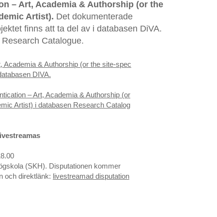
on – Art, Academia & Authorship (or the
demic Artist).
Det dokumenterade
jektet finns att ta del av i databasen DiVA.
 i Research Catalogue.
rt, Academia & Authorship (or the site-spec
i databasen DIVA.
ntication – Art, Academia & Authorship (or
demic Artist) i databasen Research Catalog
livestreamas
18.00
ögskola (SKH). Disputationen kommer
n och direktlänk:
livestreamad disputation