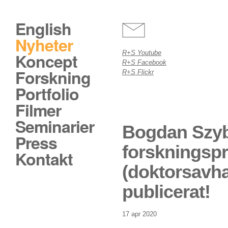
English
Nyheter
R+S Youtube
Koncept
R+S Facebook
Forskning
R+S Flickr
Portfolio
Filmer
Seminarier
Bogdan Szyb
Press
forskningspr
Kontakt
(doktorsavha
publicerat!
17 apr 2020