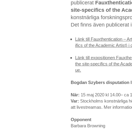
publicerat
Fauxthenticati
site-specifics of the Aca
konstnärliga forskningspro
Det finns även publicerat
Länk till Fauxthentication – A
ifics of the Academic Artist) 
Länk till expositionen Fauxthe
the site-specifics of the Aca
ue.
Bogdan Szybers disputation 
När:
15 maj 2020 kl 14.00– ca 
Var:
Stockholms konstnärliga h
att livestreamas. Mer informatio
Opponent
Barbara Browning